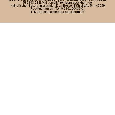
582893 0 | E-Mail: email@romberg-speckhorn.de
Katholischer Bekenntnisstandort Don-Bosco | Kühlstraße 54 | 45659
Standorte
Recklinghausen | Tel: 0 2361 90436 0 |
E-Mail: email@romberg-speckhorn.de
Klassen