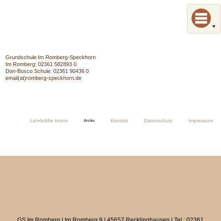
Grundschule Im Romberg-Speckhorn
Im Romberg: 02361 582893 0
Don-Bosco Schule: 02361 90436 0
email(at)romberg-speckhorn.de
Navigation
Lehrkräfte Intern
Archiv
Kontakt
Datenschutz
Impressum
überspringen
Navigation
Start
überspringen
Schule
OGS
Fördervereine
Elternschaft
GS Im Romberg | Im Romberg 9 | 45657 Recklinghausen | Tel.: 02361